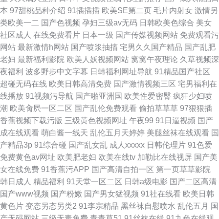
本
97甜桃品种介绍
91插插插
欧美SE第二页
毛片内射女
激情另
类欧美一二
国产色视频
孕妇三级av无码
日韩欧美色综合
美女
社区成人
在线免费看片
日本一级
国产传媒视频网站
免费观看污
网站
最新激情h网站
国产喷浆抽搐
宅男久久国产精品
国产乱肥
老妇
最新福利影院
欧美人妖视频网站
窝窝午夜理论
久草视频深
夜福利
波多野步中文字幕
日韩福利网址导航
91精品国产社区
超碰无码在线
欧美日韩高清免费
国产激情视频三区
宅男福利在
线播放
91视频污导航
国产啪亚洲国
欧美性爱密臀
疯狂少妇喷
潮
欧美肏屄一区二区
国产乱伦免费观看
偷拍草草草
97狠狠插
香蕉视频下载污版
三级黄色视频网址
午夜99
91日逼视频
国产
成在线观看
萌白酱一线天
乱伦五月天婷婷
美腿丝袜在线观看
国
产精品3p
91综合碰
国产乱女乱
成人xxxxx
日韩伦理片
91色爱
免费黄色av网址
欧美肥老妇
欧美在线tv
加勒比在线视屏
国产美
女在线免费
91香蕉污APP
国产高清自拍一区
第一页草草影院
韩日成人
精品福利
91天堂一区二区
日韩a级电影
国产二区高清
国产www视频
国产粉嫩
国产男女猛视频
91社在线看
欧美日韩
黄色片
变态另态另类2
91李宗精品
黑丝袜自慰喷水
乱伦五月
国
产无码网站
三级无毒免费
青青草51
91丝袜在线
91九色在线观