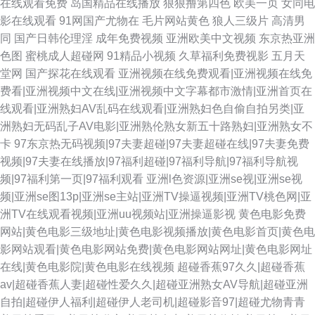
在线观看免费
岛国精品在线播放
狠狠撸第四色
欧美一页
女同电
影在线观看
91网国产尤物在
毛片网站黄色
狼人三级片
高清男
同
国产日韩伦理淫
成年免费视频
亚洲欧美中文视频
东京热亚洲
色图
蜜桃成人超碰网
91精品小视频
久草福利免费视影
五月天
堂网
国产探花在线观看
亚洲视频在线免费观看|亚洲视频在线免
费看|亚洲视频中文在线|亚洲视频中文字幕都市激情|亚洲首页在
线观看|亚洲熟妇AV乱码在线观看|亚洲熟妇色自偷自拍另类|亚
洲熟妇无码乱子AV电影|亚洲熟伦熟女新五十路熟妇|亚洲熟女不
卡
97东京热无码视频|97夫妻超碰|97夫妻超碰在线|97夫妻免费
视频|97夫妻在线播放|97福利超碰|97福利导航|97福利导航视
频|97福利第一页|97福利观看
亚洲l色资源|亚洲se视|亚洲se视
频|亚洲se图13p|亚洲se主站|亚洲TV操逼视频|亚洲TV桃色网|亚
洲TV在线观看视频|亚洲uu视频站|亚洲操逼影视
黄色电影免费
网站|黄色电影三级地址|黄色电影视频播放|黄色电影首页|黄色电
影网站观看|黄色电影网站免费|黄色电影网站网址|黄色电影网址
在线|黄色电影院|黄色电影在线视频
超碰香蕉97久久|超碰香蕉
av|超碰香蕉人妻|超碰性爱久久|超碰亚洲熟女AV导航|超碰亚洲
自拍|超碰伊人福利|超碰伊人老司机|超碰影音97|超碰尤物青青