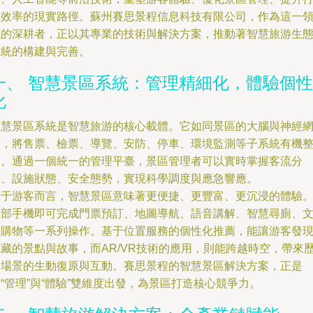
業效率的現實路徑。蘇州賽思景程信息科技有限公司，作為這一
域的深耕者，正以其專業的技術與解決方案，推動著智慧旅游生
系統的構建與完善。
一、 智慧景區系統：管理精細化，體驗個性
化
智慧景區系統是智慧旅游的核心載體。它如同景區的大腦與神經
絡，將售票、檢票、導覽、安防、停車、環境監測等子系統有機
合。通過一個統一的管理平臺，景區管理者可以實時掌握客流分
布、設施狀態、安全態勢，實現科學調度與應急響應。
對于游客而言，智慧景區意味著更便捷、更豐富、更沉浸的體驗
一部手機即可完成門票預訂、地圖導航、語音講解、智慧尋廁、
創購物等一系列操作。基于位置服務的個性化推薦，能讓游客發
隱藏的景點與故事，而AR/VR技術的應用，則能跨越時空，帶來
史場景的生動復原與互動。賽思景程的智慧景區解決方案，正是
“管理”與“體驗”雙維度出發，為景區打造核心競爭力。