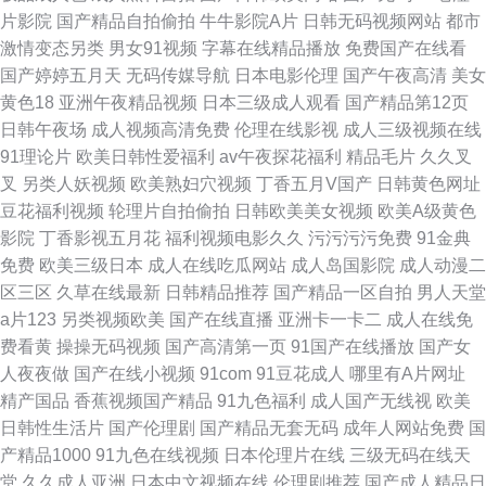
片影院
国产精品自拍偷拍
牛牛影院A片
日韩无码视频网站
都市
激情变态另类
男女91视频
字幕在线精品播放
免费国产在线看
国产婷婷五月天
无码传媒导航
日本电影伦理
国产午夜高清
美女
黄色18
亚洲午夜精品视频
日本三级成人观看
国产精品第12页
日韩午夜场
成人视频高清免费
伦理在线影视
成人三级视频在线
91理论片
欧美日韩性爱福利
av午夜探花福利
精品毛片
久久叉
叉
另类人妖视频
欧美熟妇穴视频
丁香五月V国产
日韩黄色网址
豆花福利视频
轮理片自拍偷拍
日韩欧美美女视频
欧美A级黄色
影院
丁香影视五月花
福利视频电影久久
污污污污免费
91金典
免费
欧美三级日本
成人在线吃瓜网站
成人岛国影院
成人动漫二
区三区
久草在线最新
日韩精品推荐
国产精品一区自拍
男人天堂
a片123
另类视频欧美
国产在线直播
亚洲卡一卡二
成人在线免
费看黄
操操无码视频
国产高清第一页
91国产在线播放
国产女
人夜夜做
国产在线小视频
91com
91豆花成人
哪里有A片网址
精产国品
香蕉视频国产精品
91九色福利
成人国产无线视
欧美
日韩性生活片
国产伦理剧
国产精品无套无码
成年人网站免费
国
产精品1000
91九色在线视频
日本伦理片在线
三级无码在线天
堂
久久成人亚洲
日本中文视频在线
伦理剧推荐
国产成人精品日