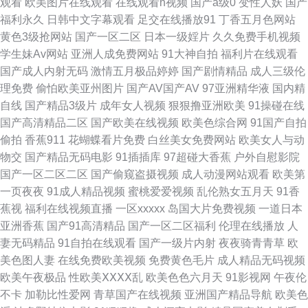
观看
欧美图片在线观看
在线观看h视频
国产a级0
变性人妖
国产
字幕三级伦理 91伪娘在线 超碰97人人调教 国产在线骚货群p 久久se综合社
福利永久
日韩中文字幕观看
足交在线播放91
丁香五月色网站
黄色3级抢网站
国产一区二区
日本一级婬片
久久免费手机视频
区 国产激情综合一区 欧美少女性性交 深夜导航 偷拍午夜福利 五月婷婷大香
学生妹Av网站
亚洲人成免费网站
91大神自拍
福利片在线观看
国产成人内射无码
激情五月极品婷婷
国产剧情精品
成人三级伦
蕉 亚洲午夜激情网站 91人妻操 超碰夫妻啪啪啪 成人福利AV 国产91色 国产
理免费
偷怕欧美亚州图片
国产AV国产AV
97亚洲精华液
国内精
自线
国产精品3级片
成年女人视频
狠狠撸亚洲欧美
91操碰在线
欧美一区二区 韩日中AV网址 激情文学亚洲 狼人综合插 蜜臀av勉费论理 欧洲
国产高清精品二区
国产欧美在线视频
欧美色综合网
91国产自拍
偷拍
香蕉911
花蝴蝶看片免费
白丝美女免费网站
欧美女人与动
操b精品 日本黄色网入口站 豆花午夜 韩国亚洲色 激情影院A片 玖操视频一二
物交
国产精品无码电影
91插插库
97超碰大香蕉
户外自慰影院
国产一区二区二区
国产偷窥盗摄视频
成人动漫网站观看
欧美第
三区 日本国产精品三级 熟女Av 午夜少妇福利 在线播放黑丝高潮 91色网址
一页夜夜
91成人精品视频
蜜桃爱爱视频
乱伦熟女五月天
91香
蕉视
福利在线视频直播
一区xxxxx
岛国大片免费视频
一道日本
www啪啪 超碰人人色 豆花成人社区在线 国产黄色高清网站 国产日韩欧美一
亚洲香蕉
国产91高清精品
国产一区二区福利
伦理在线播放
人
妻无码精品
91自拍在线观看
国产一级片内射
夜夜骑青青草
欧
区 久久一期二期中文 91狼友在线观看 97护士超碰在线 豆花91熟女自拍 日
美色图人妻
在线免费欧美视频
免费黄色毛片
成人精品无码视频
欧美午夜极品
性欧美ⅩⅩⅩⅩ乱
欧美色色六月天
91影视网
午夜伦
日夜夜网 91工厂熟女露脸 91中文足交 超碰99热9 豆花av网 国产第一码页
不卡
加勒比性爱网
青草国产在线视频
亚洲国产精品导航
欧美色