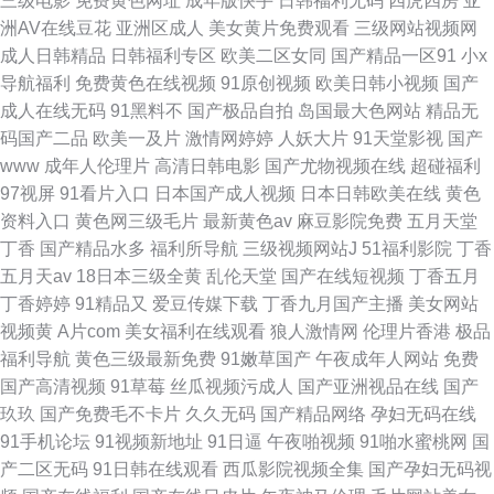
三级电影
免费黄色网址
成年版快手
日韩福利无码
四虎四房
亚
洲AV在线豆花
亚洲区成人
美女黄片免费观看
三级网站视频网
成人日韩精品
日韩福利专区
欧美二区女同
国产精品一区91
小x
导航福利
免费黄色在线视频
91原创视频
欧美日韩小视频
国产
成人在线无码
91黑料不
国产极品自拍
岛国最大色网站
精品无
码国产二品
欧美一及片
激情网婷婷
人妖大片
91天堂影视
国产
www
成年人伦理片
高清日韩电影
国产尤物视频在线
超碰福利
97视屏
91看片入口
日本国产成人视频
日本日韩欧美在线
黄色
资料入口
黄色网三级毛片
最新黄色av
麻豆影院免费
五月天堂
丁香
国产精品水多
福利所导航
三级视频网站J
51福利影院
丁香
五月天av
18日本三级全黄
乱伦天堂
国产在线短视频
丁香五月
丁香婷婷
91精品又
爱豆传媒下载
丁香九月国产主播
美女网站
视频黄
A片com
美女福利在线观看
狼人激情网
伦理片香港
极品
福利导航
黄色三级最新免费
91嫩草国产
午夜成年人网站
免费
国产高清视频
91草莓
丝瓜视频污成人
国产亚洲视品在线
国产
玖玖
国产免费毛不卡片
久久无码
国产精品网络
孕妇无码在线
91手机论坛
91视频新地址
91日逼
午夜啪视频
91啪水蜜桃网
国
产二区无码
91日韩在线观看
西瓜影院视频全集
国产孕妇无码视