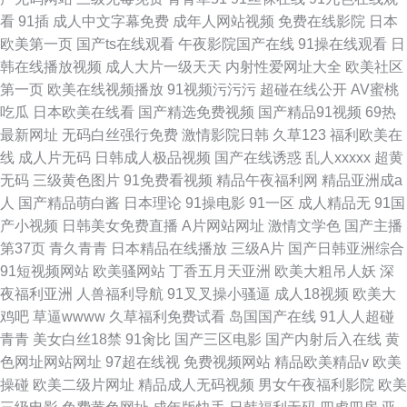
看
91插
成人中文字幕免费
成年人网站视频
免费在线影院
日本
欧美第一页
国产ts在线观看
午夜影院国产在线
91操在线观看
日
韩在线播放视频
成人大片一级天天
内射性爱网址大全
欧美社区
第一页
欧美在线视频播放
91视频污污污
超碰在线公开
AV蜜桃
吃瓜
日本欧美在线看
国产精选免费视频
国产精品91视频
69热
最新网址
无码白丝强行免费
激情影院日韩
久草123
福利欧美在
线
成人片无码
日韩成人极品视频
国产在线诱惑
乱人xxxxx
超黄
无码
三级黄色图片
91免费看视频
精品午夜福利网
精品亚洲成a
人
国产精品萌白酱
日本理论
91操电影
91一区
成人精品无
91国
产小视频
日韩美女免费直播
A片网站网址
激情文学色
国产主播
第37页
青久青青
日本精品在线播放
三级A片
国产日韩亚洲综合
91短视频网站
欧美骚网站
丁香五月天亚洲
欧美大粗吊人妖
深
夜福利亚洲
人兽福利导航
91叉叉操小骚逼
成人18视频
欧美大
鸡吧
草逼wwww
久草福利免费试看
岛国国产在线
91人人超碰
青青
美女白丝18禁
91肏比
国产三区电影
国产内射后入在线
黄
色网址网站网址
97超在线视
免费视频网站
精品欧美精品v
欧美
操碰
欧美二级片网址
精品成人无码视频
男女午夜福利影院
欧美