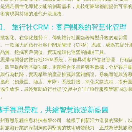
還是滿足個性化導覽功能的創新需求，其技術團隊都能提供可靠
技術實現與持續的迭代升級服務。
四、 旅行社CRM：客戶關系的智慧化管理
在散客化、在線化趨勢下，傳統旅行社面臨著轉型升級的迫切需
求。一款強大的旅行社客戶關系管理（CRM）系統，成為其提升
務品質、挖掘客戶價值、實現精細化運營的關鍵工具。
賽思景程開發的旅行社CRM系統，不僅具備客戶信息管理、行程
錄、跟單提醒等基礎功能，更能整合多渠道獲客數據，分析客戶
像與行為軌跡，實現精準的產品推薦與營銷觸達。系統還能與資
供應商（如景區、酒店、車隊）系統對接，簡化采購流程，提升
協作效率，最終幫助旅行社從“交易中介”向“旅行服務管家”成功
型。
攜手賽思景程，共繪智慧旅游新藍圖
蘇州賽思景程信息科技有限公司，植根于創新活力迸發的蘇州，
其對旅游行業的深刻洞察與堅實的技術研發能力，正成為智慧旅