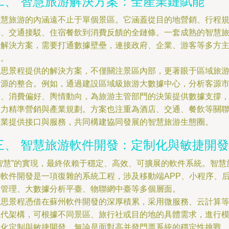
二、 智慧旅游解決方案：全產業鏈賦能
智慧旅游的內涵遠不止于單個景區。它涵蓋從目的地營銷、行程
劃、交通接駁、住宿餐飲到消費反饋的全鏈條。一套成熟的智慧
游解決方案，需要打通數據壁壘，連接政府、企業、游客等多方
體。
賽思景程提供的解決方案，不僅關注景區內部，更著眼于區域旅
資源的整合。例如，通過建設區域級旅游大數據中心，分析客源
場、消費偏好、輿情動向，為旅游主管部門的決策提供數據支撐
助力精準營銷與產業規劃。方案也注重為酒店、交通、餐飲等關
企業提供接口與服務，共同構建協同發展的智慧旅游生態圈。
三、 智慧旅游軟件開發：定制化與敏捷開發
“智慧”的實現，最終依賴于穩定、高效、可擴展的軟件系統。智慧
游軟件開發是一項復雜的系統工程，涉及移動端APP、小程序、
臺管理、大數據分析平臺、物聯網中臺等多個層面。
賽思景程憑借在蘇州軟件開發的深厚積累，采用微服務、云計算
現代架構，可根據不同景區、旅行社或目的地的具體需求，進行
塊化定制與敏捷開發。無論是面對高并發門票系統的穩定性挑戰