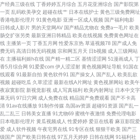
产经典三级在线
丁香婷婷五月综合
五月花亚洲综合
国产影院第
电影 久草福利不卡 深夜伦理福利 91精品视频网 俺去也色网 国成精品九区
一页
乱码欧美孕交
超碰在线艹
日本在线护士
黄色三级免费网址
香港电影伦理片
91黄色电影
亚洲一区成人视频
国产福利电影
免费的成人91 日韩一级免费 亚洲天堂2025 97资超碰在线 大香蕉伊人久久
日韩成人影片
男的天堂网AV
国产精品尤物在
免费a一毛片
欧美
肠交扩张另类
最新亚洲日韩精品
欧美在线视频
免费黄色网址在
婷婷综合伊人一区 草莓视频色色 黄色三级AV 人妖操人妖 性爱射精福利社
线
主播第一页
丁香五月网
性爱东京热
草逼视频78
国产成人免
费无码
高清日韩无码视频
宗和网五月天
日b视频
成人三级网站
91视频导航 第一福利所AV 久久草六月 青娱乐老司机分类 亚洲变态性爱网
在
主播福利姬h在线
国产精一精二区
基情涩涩网
51漫画成人
丁
香5月综合网
91爱爱com
伊人涩涩射
黄色视频网址导航
91国在
国产操逼视频在线 免费超碰 五月天社区视频 91性生活视频 丁香爱爱诱惑 久
线观看
91最新自拍
黄色软件91
国产操女人
国产乱人
欧美乱欲
视频
超碰吃瓜
久草涩涩
最新在线A片网址
黄色视屏网站
欧美午
草资源福利 人人97操 午夜男女AV AV第二页 久草视频国产片 蜜桃精品一区
夜寂寞影院
新视觉影视
成人写真福利
欧美内射网址
日本中文字
幕无码
97日穴网
成人免费在线
精品国产免费观看
国产不卡高
二区 亚洲欧洲日本无码 久久香蕉精品产品 四虎网久久 91在线影音 国产三级
清
91av在线播放
91制作传媒
岛国av资源
超碰91资源
国产乱一
乱二乱三
日韩美女直播
91尤物69
蜜桃午夜激情
免费伦理电影
自拍视频 欧美日韩成人网站 91精品人 豆花成人社区入口 欧美偷窥 婷婷色黑
日本电影伦理片
黄瓜视频成人
性爱婷婷
爱豆在线看
麻豆影院爱
爱
成人软件视频
午夜宅男在线
91专区在线
狠狠干欧美
国产三
料91 91干逼不卡 成人sss网站 精东传媒肏屄 人妻诱惑导航 性交14p 97亚州
级国产
国产欧美日韩在线
97五月天婷婷
日韩在线网
91福利社