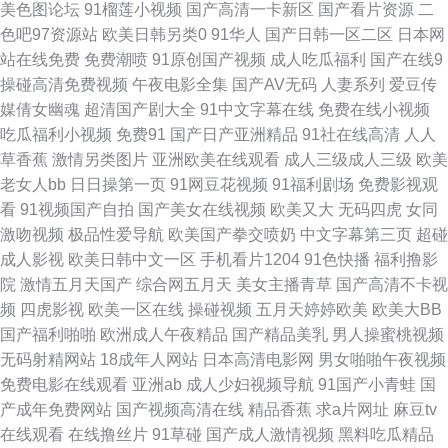
美色图论坛
91榴莲小视频
国产高清一卡新区
国产看片资源
二
频 四虎性爱影院 亚洲另类激动视频 91黑丝美女艹逼 AA福利影院 豆花国产
色吧97资源站
欧美日韩另类0
91华人
国产日韩一区二区
日本网
站在线免费
免费潮喷
91原创国产视频
成人吃瓜福利
国产在线9
激情视频综合 蜜桃伊人超碰桃色 日本午夜剧场 午夜免费在线观看 91爱爱网
操碰高清免费视频
午夜电影全集
国产AV无码
人妻系列
爱豆传
媒倩女幽魂
超清国产剧大全
91中文字幕在线
免费在线小视频
91下载入口桃色 超碰97在线播放 豆花自拍社区 玖玖福利社 日韩电影高清完
吃瓜福利小视频
免费91
国产日产亚洲精品
91社在线高清
人人
草香蕉
激情另类图片
亚洲欧美在线观看
成人三级成人三级
欧美
整 午夜精品剧场 91成人网 91无码青久 操碰视频免费 韩国人妻Av 欧洲色二
老女人bb
日日操第一页
91网豆花视频
91福利剧场
免费影视观
看
91视频国产自拍
国产美女在线视频
欧美又大
无码四虎
女同
三欧美视频sss 性交美女 91人人超碰欧美 草逼免费直接看 国产电影五码 黄
激吻视频
极品性爱导航
欧美国产拳交喷奶
中文字幕第三页
超碰
成人影视
欧美日韩中文一区
手机看片1204
91色快播
福利撸影
色性情网站 老司机狠肏 欧美一二三 三级午夜影院 香蕉视频在线看 91成年人
院
激情五月天国产
综合网五月天
美女主播青草
国产高清不卡视
频
四虎影视
欧美一区在线
操碰视频
五月天婷婷欧美
欧美大BB
观看 俺去也俺去啦 国产毛片AA 久久午夜神器 日本se情 五月天激情网图片
国产福利啪啪
欧洲成人午夜精品
国产精品美乳
男人操蜜桃视频
无码射精网站
18成年人网站
日本高清电影网
男女啪啪午夜视频
中文字幕色15P 91在线入口免费 操逼加勒比99 东方亚洲色图91 久久福利导
免费电影在线观看
亚洲ab
成人少妇视频导航
91国产小青蛙
国
产成年免费网站
国产视频高清在线
精品香蕉
求a片网址
麻豆tv
航 人人操人人摸人人 五月天大香蕉婷 91tv在线观看 97操碰在线视频 超碰人
在线观看
在线撸丝片
91草碰
国产成人激情视频
黑料吃瓜精品