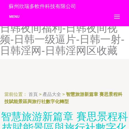
日韩亚洲欧美另类-日韩亚洲
蘇州欣瑞多軟件科技有限公司
网-日韩亚综合-日韩野外野-
MENU
日韩夜间福利-日韩夜间视
频-日韩一级逼片-日韩一射-
日韩淫网-日韩淫网区收藏
當前位置：
首頁
>
產品大全
>
智慧旅游新篇章 賽思景程科
技賦能景區與旅行社數字化轉型
智慧旅游新篇章 賽思景程科
技賦能景區與旅行社數字化