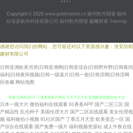
311）
Copyright © 2026
www.goldmarket.cn
蘇州軟件開發
蘇州
欣瑞多軟件科技有限公司
蘇州軟件開發
版權所有
Sitemap
感谢您访问我们的网站，您可能还对以下资源感兴趣：淮安坊稻
建材有限公司
日韩亚洲欧美另类|日韩亚洲网|日韩亚综合|日韩野外野|日韩夜间
福利|日韩夜间视频|日韩一级逼片|日韩一射|日韩淫网|日韩淫网
区收藏
网站地图
日本一级大片
微拍福利在线观看
91香蕉APP
国产二区三区
国
久草资源色 99TV污黄 欧美AV性 日本男女肏屄视频 日韩岛国无码 日韩色图
产精品性
乱伦种子
美国伦理大片
国产二区在线观看
美女伦理视
频
福利偷拍小视频
91社区国产
丁香五月天堂
欧美变态一区
国
资源 日韩生话v片 三级黄色影片网址 天天干天天在 亚洲欧美色图自拍 中文
产综合在线观看
国产免费一级片
福利视频资源站
成人午夜在线