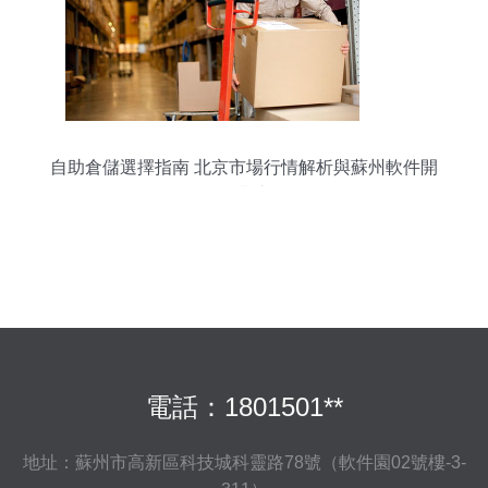
自助倉儲選擇指南 北京市場行情解析與蘇州軟件開
發行業應用
電話：1801501**
地址：蘇州市高新區科技城科靈路78號（軟件園02號樓-3-