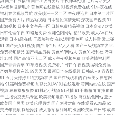
频
国产在线福利
国产在线日皮片
午夜神马伦理
毛片网站美女
AV福利激情毛片
黄色网在线播放
91视频免费在线
91午夜在线
福利在线视频导航
欧美喷潮一区二区
午夜理论片
日本第二片区
国产免费大片
精品呦视频
日本乱伦高清无码
深夜国产视频
91
刺激视频
日本中文字幕一区
日韩免费精品视频
日本高清v
欧美
日韩伦理午夜
91碰超免费
亚洲色图网站
精品欧美
成人AV在线
观看
日本a级在线
干露脸熟女
在线观看黄色网
成人抖音
爰上碰
91
国产美女91视频
国产情侣片
97人人看
国产三级视频在线
91
免费视频精品
国产精品另类
黄色AV网站人
黄色91福利社
污网
址18禁
国产高清不卡二区
成人午夜视频免费
欧美激情福利网
国产青青青草
91草逼视频
免费看片日韩
午夜视频福利免费
国
产嫩草视频在线
69叉叉叉
最新日本在线视频
日韩成人a
青青操
91
五月天婷婷
91短视频在线
国产在线观看的
白丝美女自慰网
站
91福利免费视频
加勒比91AV
91在线观看
黄网站av在线
国产
视频
狠狠擼狠狠擼
91桃色小视频
91激情
91干啪啪
青青操青青
干
主播诱惑无码专区
欧美视频电影
91播放
麻豆桃色网站
亚洲
欧美国产另类
欧美伦理另类
国产刺激对白
在线观看91精品
欧
美成年视频
操碰操揉
成人微拍福利导航
亚洲欧美国产日韩
成年