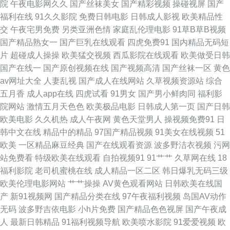
院
午夜电影网久久
国产丝袜美女
国产精彩视频
操碰视屏
国产
站 导航福利大全 国产午夜在线 精东免费视频 久久天天伊人 美女搞黄 欧美日
福利在线
91久久影院
免费日韩电影
日韩成人影视
欧美精品性
交
午夜宅男免费
另类亚洲色情
家庭乱伦理电影
91草B草B视频
韩中国综合 日韩高清第一页 午夜福利18禁 亚洲中文日韩tv 69成人在线 91丝
国产精品熟女一
国产巨乳在线观看
四虎免费91
国内精品无码短
片
超碰成人操操
欧美猛交视频
西瓜影院在线观看
欧美做受日韩
足网站 www青艹 成人午夜剧场福利 国产日日爱 激情片在線 免费黄色软件
国产在线一
国产原创视频在线
国产视频高清
国产丝袜一区
黄色
av网址大全
人妻乱视
国产成人在线网站
久草视频资源站
综合
91 人人Cao逼 色五月视频 五月天啪啪啪啪 亚洲色图少妇 91熟女豆花视频
五月香
成人app在线
四虎试看
91男女
国产男小鲜肉同
福利影
院网站
激情五月天色色
欧美极品电影
日韩成人第一页
国产日韩
AV第一网址 草逼福利 大香蕉在钱观看 国产自排视频大全 久久播五月 欧美
欧美电影
久久机热
成人午夜网
黄色天堂男人
操视频免费91
日
韩中文在线
精品中的精品
97国产精品视频
91美女在线视频
51
aaa视频 日本AV在线直播 三级网站在线 91精品视频网 韩国一级黄色片 久久
欧美
一区精品麻豆经典
国产在线观看资源
波多野洁衣视频
污网
站免费看
特级欧美在线观看
自拍视频91
91艹艹
久草网在线
18
綜合很很很 欧洲传媒AV网 五月开心色色网 伊人成人社区 综合五月久久 久久
福利影院
老司机蜜桃在线
成人精品一区二区
韩日爆乳无码三级
欧美伦理电影网站
艹艹操操
AV黄色观看网站
日韩欧美在线国
草莓在线视频 人人草人人妻91 婷婷五月天成人 一区二区国产自拍 91巨炮网
产
新91视频网
国产精品分类在线
97午夜福利视频
岛国AV动作
无码
波多野吉依电影
小h片免费
国产精品色色视屏
国产午夜成
站 爱豆传媒在线看 浮力草草黄色 黄色小网站入口站 男人影院AV 青青伊人视
人
最新日韩精品
91福利视频导航
欧美喷水影院
91爱爱视频
欧