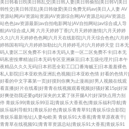
美日韩看日B|美日韩乱交|美日韩人妻|美日韩偷拍|美日韩V|美日
韩性交|美日韩淫乱|美日韩做爱|美日免费无码av|美日人人妻
AV
资源站网|AV资源站资源|AV资源综合网|AV资源总站|AV资源总
站色色|av资源最新|av自拍电影网址|AV自拍网站|av综合成人导
航|AV综合成人网
六月天婷婷丁香|六月天婷婷激情|六月天婷婷
久久|六月天婷婷色色网|六月天在线影院|六月天综合色色|六月婷
婷韩国有吗|六月婷婷加勒比|六月婷婷毛片|六月婷婷天堂
日本无
码人妻区二区免费不卡|日本无码人妻一区二区免费不卡|日本无
码私密按摩精油|日本无码专区亚洲麻豆|日本五级伦理片|日本午
夜精品久久久无码|日本邪恶全彩工囗囗番海贼王|日本羞羞裸色
私人影院|日本亚欧热亚洲乱色视频|日本亚欧色情
好看的色情片|
好看的中文字幕第一页|好摸到你爽为止漫画|好男人视频在线观
看直播|好片在线看|好青青在线视频观看视频|好骚好紧15p|好深
好爽使劲我还要gif|好深夹的太紧了张开腿A片|好深快点用力别
停
青娱乐99|青娱乐99豆花|青娱乐大香蕉色|青娱乐福利导航|青
娱乐福利导航91|青娱乐好色|青娱乐青青草91|青娱乐综合影院|
青娱乐最新地址|人妻4p欧美
青娱乐91大香蕉|青青草原夜夜干|
青青草在线视频91|青青草资源总站|青娱乐91大香蕉|青娱乐91