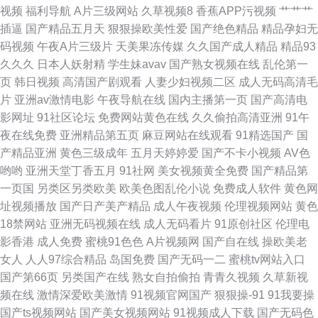
视频
福利导航
A片三级网站
久草视频8
香蕉APP污视频
艹艹艹
综合一页 久草首页老司机 日韩精品国产欧美 91传媒色网站 操逼第50页 国产
插逼
国产精品五月天
狠狠操欧美性爱
国产绝色精品
精品孕妇无
码视频
午夜A片三级片
天美果冻传媒
久久国产成人精品
精品93
香蕉视频 欧美人妻干K 午夜伦理成人av 欧美伊人日逼视频 97网址www 国模
久久久
日本人妖射精
学生妹avav
国产熟女视频在线
乱伦第一
页
韩日视频
高清国产剧观看
人妻少妇视频二区
成人无码高清毛
冰冰
片
亚洲av激情电影
午夜导航在线
国内主播第一页
国产高清电
影网址
91社区论坛
免费网站黄色在线
久久偷拍高清亚洲
91午
夜在线免费
亚洲精品第五页
麻豆网站在线观看
91精选国产
国
产精品亚洲
黄色三级成年
五月天婷婷爱
国产不卡小视频
AV色
哟哟
亚洲天堂丁香五月
91社网
美女视频黄全免费
国产精品第
一页国
另类区另类欧美
欧美色图乱伦小说
免费成人软件
黄色网
址视频播放
国产日产美产精品
成人午夜视频
伦理视频网站
黄色
18禁网站
亚洲无码视频在线
成人无码看片
91原创社区
伦理电
影香港
成人免费
蜜桃91色色
A片视频网
国产自在线
操欧美老
女人
人人97综合精品
岛国免费
国产无码一二
蜜桃tv网站入口
国产第66页
另类国产在线
熟女自拍偷拍
青青久视频
久草新视
频在线
激情深爱欧美激情
91视频官网国产
狠狠操-91
91我要操
国产ts视频网站
国产美女视频网站
91视频成人下载
国产无码色