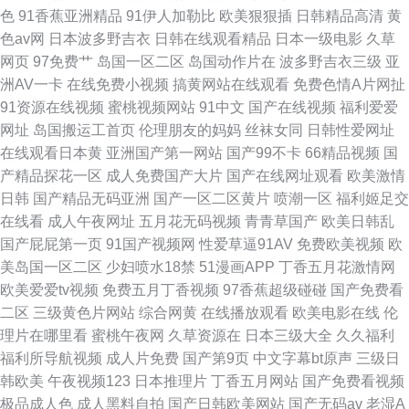
色
91香蕉亚洲精品
91伊人加勒比
欧美狠狠插
日韩精品高清
黄
色av网
日本波多野吉衣
日韩在线观看精品
日本一级电影
久草
网页
97免费艹
岛国一区二区
岛国动作片在
波多野吉衣三级
亚
洲AV一卡
在线免费小视频
搞黄网站在线观看
免费色情A片网扯
91资源在线视频
蜜桃视频网站
91中文
国产在线视频
福利爱爱
网址
岛国搬运工首页
伦理朋友的妈妈
丝袜女同
日韩性爱网址
在线观看日本黄
亚洲国产第一网站
国产99不卡
66精品视频
国
产精品探花一区
成人免费国产大片
国产在线网址观看
欧美激情
日韩
国产精品无码亚洲
国产一区二区黄片
喷潮一区
福利姬足交
在线看
成人午夜网址
五月花无码视频
青青草国产
欧美日韩乱
国产屁屁第一页
91国产视频网
性爱草逼91AV
免费欧美视频
欧
美岛国一区二区
少妇喷水18禁
51漫画APP
丁香五月花激情网
欧美爱爱tv视频
免费五月丁香视频
97香蕉超级碰碰
国产免费看
二区
三级黄色片网站
综合网黄
在线播放观看
欧美电影在线
伦
理片在哪里看
蜜桃午夜网
久草资源在
日本三级大全
久久福利
福利所导航视频
成人片免费
国产第9页
中文字幕bt原声
三级日
韩欧美
午夜视频123
日本推理片
丁香五月网站
国产免费看视频
极品成人色
成人黑料自拍
国产日韩欧美网站
国产无码av
老湿A