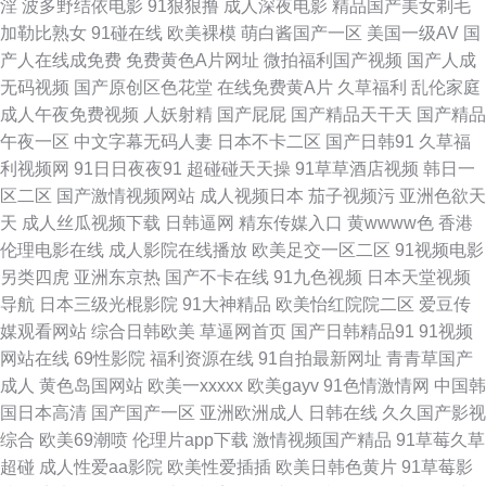
淫
波多野结依电影
91狠狠撸
成人深夜电影
精品国产美女剃毛
韩国色导航 黄色av小说网址 精品在线日本有码 老湿机97老司机 欧美第18页
加勒比熟女
91碰在线
欧美裸模
萌白酱国产一区
美国一级AV
国
产人在线成免费
免费黄色A片网址
微拍福利国产视频
国产人成
欧美性交网站 人人操网址大全 日韩视频123区 色宅男宅女91 亚洲成人精品
无码视频
国产原创区色花堂
在线免费黄A片
久草福利
乱伦家庭
成人午夜免费视频
人妖射精
国产屁屁
国产精品天干天
国产精品
电影 91大神图片 AV操老逼 不卡综合11 超碰自拍网 国自拍一区懂色 黄色片
午夜一区
中文字幕无码人妻
日本不卡二区
国产日韩91
久草福
利视频网
91日日夜夜91
超碰碰天天操
91草草酒店视频
韩日一
青青草 久久嫩草精品久久 麻豆一区视频资源 蜜桃三四五区 欧美日韩卡1 日
区二区
国产激情视频网站
成人视频日本
茄子视频污
亚洲色欲天
天
成人丝瓜视频下载
日韩逼网
精东传媒入口
黄wwww色
香港
本人人插 日韩中文字幕豆花 午夜剧场第一页 在线伦理网站琪琪 91在线视频
伦理电影在线
成人影院在线播放
欧美足交一区二区
91视频电影
另类四虎
亚洲东京热
国产不卡在线
91九色视频
日本天堂视频
导航 99这里精品 操美女软件18 超碰精华液 岛国com 欧美14p 人人干人人摸
导航
日本三级光棍影院
91大神精品
欧美怡红院院二区
爱豆传
媒观看网站
综合日韩欧美
草逼网首页
国产日韩精品91
91视频
日韩欧美sss 无码超碰 午夜乱论 亚洲毛片A片黑丝 91高跟丝袜啪啪 91亚洲
网站在线
69性影院
福利资源在线
91自拍最新网址
青青草国产
成人
黄色岛国网站
欧美一xxxxx
欧美gayv
91色情激情网
中国韩
精华 wwwcn色 超碰在视 福利视频合集 欧美一期二期 日韩小视频 天堂AV颜
国日本高清
国产国产一区
亚洲欧洲成人
日韩在线
久久国产影视
综合
欧美69潮喷
伦理片app下载
激情视频国产精品
91草莓久草
射 午夜传媒A午夜 亚洲二区成人 91部免费电影 97超碰夫妻资源 变态另类网
超碰
成人性爱aa影院
欧美性爱插插
欧美日韩色黄片
91草莓影