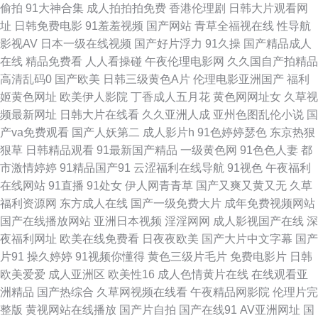
偷拍
91大神合集
成人拍拍拍免费
香港伦理剧
日韩大片观看网
兽世界 国产在线观看亚毛 久久国产豆花视频 日本叉叉叉成人片 午夜剧场性
址
日韩免费电影
91羞羞视频
国产网站
青草全福视在线
性导航
影视AV
日本一级在线视频
国产好片浮力
91久操
国产精品成人
爱一 91精品视频一区 www91豆花 福利社17p 九九一AV 欧洲一区二区 一本
在线
精品免费看
人人看操碰
午夜伦理电影网
久久国自产拍精品
高清乱码0
国产欧美
日韩三级黄色A片
伦理电影亚洲国产
福利
到道 91伪娘 肏屄网五月天婷婷 精品国产第一页 青青草福利社 午夜AV导航
姬黄色网址
欧美伊人影院
丁香成人五月花
黄色网网址女
久草视
频最新网址
日韩大片在线看
久久亚洲人成
亚州色图乱伦小说
国
在线 91大神探花在线 www欧洲影院 囯产成人AV传媒 精东影业蜜桃91 欧美
产va免费观看
国产人妖第二
成人影片h
91色婷婷瑟色
东京热狠
狠草
日韩精品观看
91最新国产精品
一级黄色网
91色色人妻
都
色图色99 18福利视频导航 不卡国产视频 国产麻豆精品在线 久久快播网 人人
市激情婷婷
91精品国产91
云涩福利在线导航
91视色
午夜福利
在线网站
91直播
91处女
伊人网青青草
国产又爽又黄又无
久草
操超碰在线 五月天导航 天天操B日韩无码 东京热男人天堂 日韩国产对白 超
福利资源网
东方成人在线
国产一级免费大片
成年免费视频网站
国产在线播放网站
亚洲日本视频
淫淫网网
成人影视国产在线
深
碰人人骑 九九自怕 日本黄色 午夜久久影视 91秒拍网 俺来也色色 国产精品
夜福利网址
欧美在线免费看
日夜夜欧美
国产大片中文字幕
国产
片91
操久婷婷
91视频你懂得
黄色三级片毛片
免费电影片
日韩
乱 久久国产精品一区 欧亚另类色 天天干天天爽 91人人操人人 大香蕉伊人超
欧美爱爱
成人亚洲区
欧美性16
成人色情黄片在线
在线观看亚
洲精品
国产热综合
久草网视频在线看
午夜精品网影院
伦理片完
碰 精品国产网址 日本AⅤ在线观看 亚洲欧美另类人妖 91在线网 成人不卡a人
整版
黄视网站在线播放
国产片自拍
国产在线91
AV亚洲网址
国